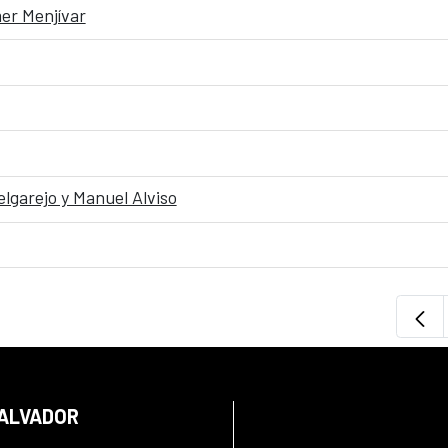
er Menjívar
lgarejo y Manuel Alviso
SALVADOR