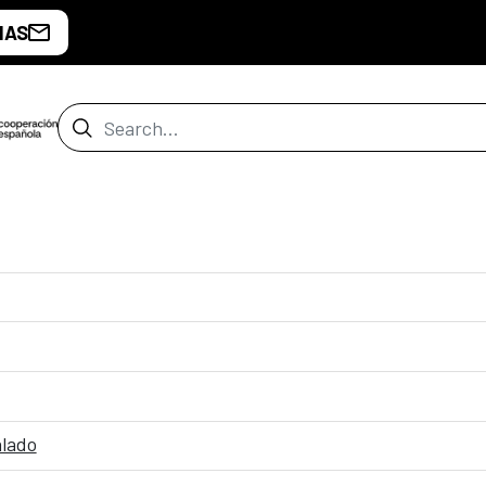
IAS
Search Bar
alado