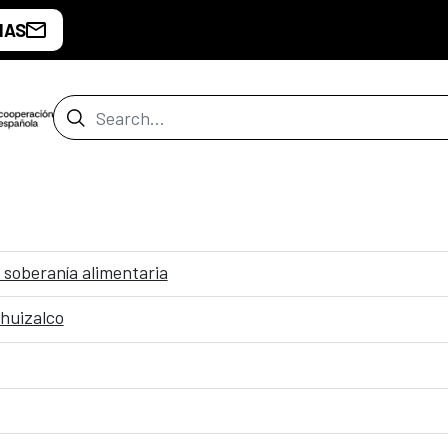
IAS
Search Bar
 soberanía alimentaria
ahuizalco