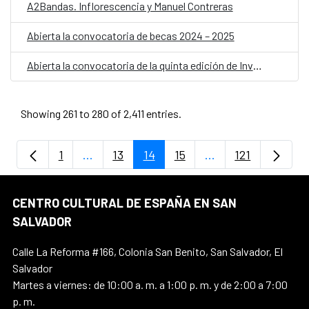
A2Bandas. Inflorescencia y Manuel Contreras
Abierta la convocatoria de becas 2024 – 2025
Abierta la convocatoria de la quinta edición de Invernadero
Showing 261 to 280 of 2,411 entries.
1
...
13
14
15
...
121
Page
Intermediate Pages Use TAB to navigate.
Page
Page
Page
Intermediate Pages
Page
CENTRO CULTURAL DE ESPAÑA EN SAN
SALVADOR
Calle La Reforma #166, Colonia San Benito, San Salvador, El
Salvador
Martes a viernes: de 10:00 a. m. a 1:00 p. m. y de 2:00 a 7:00
p. m.