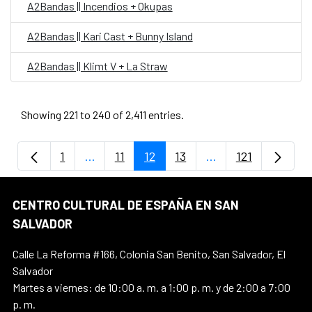
A2Bandas || Incendios + Okupas
A2Bandas || Kari Cast + Bunny Island
A2Bandas || Klimt V + La Straw
Showing 221 to 240 of 2,411 entries.
1
...
11
12
13
...
121
Page
Intermediate Pages Use TAB to navigate.
Page
Page
Page
Intermediate Pages
Page
CENTRO CULTURAL DE ESPAÑA EN SAN
SALVADOR
Calle La Reforma #166, Colonia San Benito, San Salvador, El
Salvador
Martes a viernes: de 10:00 a. m. a 1:00 p. m. y de 2:00 a 7:00
p. m.