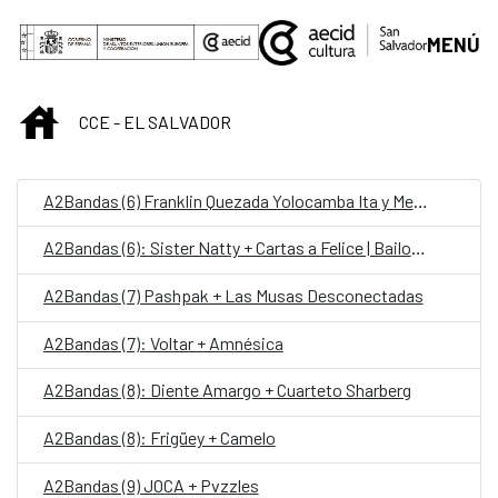
Skip to Main Content
MENÚ
INICIO
CCE - EL SALVADOR
A2Bandas (6) Franklin Quezada Yolocamba Ita y Melodías de Barro
A2Bandas (6): Sister Natty + Cartas a Felice | Bailongo tropical
A2Bandas (7) Pashpak + Las Musas Desconectadas
A2Bandas (7): Voltar + Amnésica
A2Bandas (8): Diente Amargo + Cuarteto Sharberg
A2Bandas (8): Frigüey + Camelo
A2Bandas (9) JOCA + Pvzzles