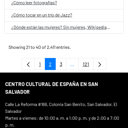
¿Cómo leer fotografías?
¿Cómo tocar en un trío de Jazz?
¿Dónde están las mujeres? Sin mujeres, Wikipedia no es una enciclopedia
Showing 21 to 40 of 2,411 entries.
1
2
3
...
121
Page
Page
Page
Intermediate Pages Use T
Page
CENTRO CULTURAL DE ESPAÑA EN SAN
SALVADOR
Calle La Reforma #166, Colonia San Benito, San Salvador, El
Salvador
Martes a viernes: de 10:00 a. m. a 1:00 p. m. y de 2:00 a 7:00
p. m.