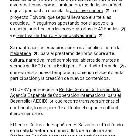
diversos temas, como iluminación, regiduría, seguridad
digital, podcast, la escuela de
arte Invernadero
o el
proyecto Pólvora, que seguirá llevando el arte a las
escuelas… Y seguimos apostando por el apoyo a la
creación artística con las convocatorias de
A2Bandas
y el
Festival de Teatro Hispanosalvadoreño
.
Se mantienen los espacios abiertos al público, como la
Mediateca
, para el préstamo de libros sobre arte,
cultura, narrativa, medioambiente, abierta de martes a
viernes de 10:00 a.m. a 6:00 p.m. Y
La Radio Tomada
,
que estrenará nueva temporada poniendo el acento en la
participación y la creación de nuevos contenidos.
El CCESV pertenece a la
Red de Centros Culturales de la
Agencia Española de Cooperación Internacional para el
Desarrollo (AECID)
que recorre transversalmente el
continente, lo que permite articular el espacio cultural
iberoamericano.
El Centro Cultural de España en El Salvador está ubicado
en la calle la Reforma, número 166, de la colonia San
Benito, en San Salvador, y todas sus actividades son