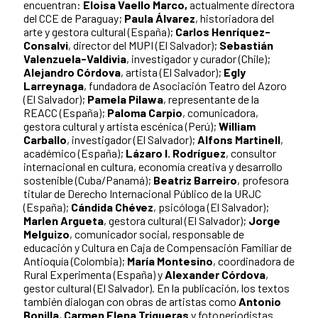
encuentran:
Eloisa Vaello Marco,
actualmente directora
del CCE de Paraguay;
Paula Álvarez
, historiadora del
arte y gestora cultural (España);
Carlos Henríquez-
Consalvi
, director del MUPI (El Salvador);
Sebastián
Valenzuela-Valdivia
, investigador y curador (Chile);
Alejandro Córdova
, artista (El Salvador);
Egly
Larreynaga
, fundadora de Asociación Teatro del Azoro
(El Salvador);
Pamela Pilawa
, representante de la
REACC (España);
Paloma Carpio
, comunicadora,
gestora cultural y artista escénica (Perú);
William
Carballo
, investigador (El Salvador);
Alfons Martinell
,
académico (España);
Lázaro I. Rodríguez
, consultor
internacional en cultura, economía creativa y desarrollo
sostenible (Cuba/Panamá);
Beatriz Barreiro
, profesora
titular de Derecho Internacional Público de la URJC
(España);
Cándida Chévez
, psicóloga (El Salvador);
Marlen Argueta
, gestora cultural (El Salvador);
Jorge
Melguizo
, comunicador social, responsable de
educación y Cultura en Caja de Compensación Familiar de
Antioquía (Colombia);
María Montesino
, coordinadora de
Rural Experimenta (España) y
Alexander Córdova
,
gestor cultural (El Salvador). En la publicación, los textos
también dialogan con obras de artistas como
Antonio
Bonilla
,
Carmen Elena Trigueras
y fotoperiodistas