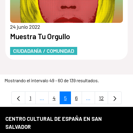
24 junio 2022
Muestra Tu Orgullo
CIUDADANÍA / COMUNIDAD
Mostrando el intervalo 49 - 60 de 139 resultados.
1
...
4
5
6
...
12
Página
Páginas intermedias Use TAB para despl
Página
Página
Página
Páginas intermedia
Página
CENTRO CULTURAL DE ESPAÑA EN SAN
SALVADOR