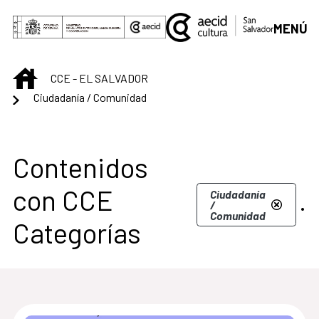
Saltar al contenido principal
MENÚ
INICIO
CCE - EL SALVADOR
Ciudadanía / Comunidad
Centro Cultural de S
Contenidos
con CCE
.
Ciudadanía
/
Comunidad
Categorías