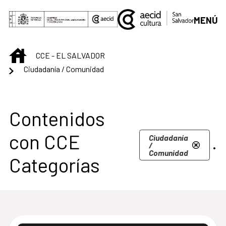
Saltar al contenido principal
MENÚ
INICIO
CCE - EL SALVADOR
Ciudadanía / Comunidad
Centro Cultural de S
Contenidos
con CCE
.
Ciudadanía
/
Comunidad
Categorías