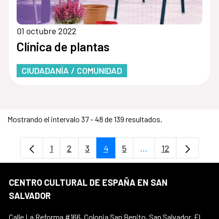
01 octubre 2022
Clínica de plantas
CIUDADANÍA / COMUNIDAD
Mostrando el intervalo 37 - 48 de 139 resultados.
1
2
3
4
5
...
12
Página
Página
Página
Página
Página
Páginas intermedias
Página
CENTRO CULTURAL DE ESPAÑA EN SAN
SALVADOR
Calle La Reforma #166, Colonia San Benito, San Salvador, El