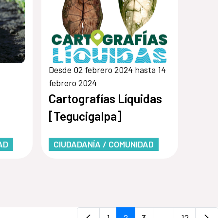
Desde 02 febrero 2024 hasta 14
febrero 2024
Cartografías Líquidas
[Tegucigalpa]
bre
AD
CIUDADANÍA / COMUNIDAD
1
2
3
...
12