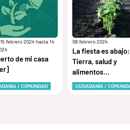
15 febrero 2024 hasta 14
08 febrero 2024
2024
La fiesta es abajo:
uerto de mi casa
Tierra, salud y
ler]
alimentos
[Conversatorio so
ADANÍA / COMUNIDAD
CIUDADANÍA / COMUNID
Agroecología]