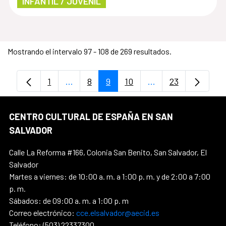
INFANTIL / JUVENIL
Mostrando el intervalo 97 - 108 de 269 resultados.
1
...
8
9
10
...
23
Página
Páginas intermedias Use TAB para despl
Página
Página
Página
Páginas intermedia
Página
CENTRO CULTURAL DE ESPAÑA EN SAN
SALVADOR
Calle La Reforma #166, Colonia San Benito, San Salvador, El
Salvador
Martes a viernes: de 10:00 a. m. a 1:00 p. m. y de 2:00 a 7:00
p. m.
Sábados: de 09:00 a. m. a 1:00 p. m
Correo electrónico:
cce.elsalvador@aecid.es
Teléfono: (503) 22337300