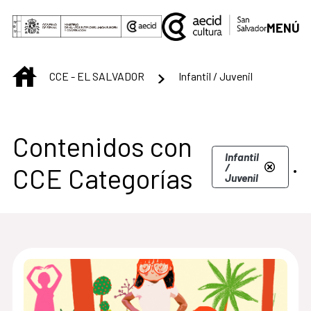
Saltar al contenido principal
MENÚ
INICIO
CCE - EL SALVADOR
Infantil / Juvenil
Centro Cultural de S
Contenidos con
.
Infantil
/
CCE Categorías
Juvenil