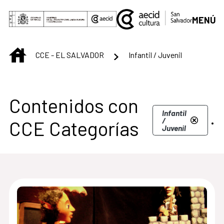
Saltar al contenido principal
MENÚ
INICIO
CCE - EL SALVADOR
Infantil / Juvenil
Centro Cultural de S
Contenidos con
.
Infantil
/
CCE Categorías
Juvenil