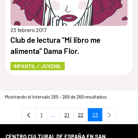
23 febrero 2017
Club de lectura “Mi libro me
alimenta” Dama Flor.
INFANTIL / JUVENIL
Mostrando el intervalo 265 - 269 de 269 resultados.
1
...
21
22
23
Página
Páginas intermedias Use TAB para d
Página
Página
Página
CENTRO CULTURAL DE ESPAÑA EN SAN