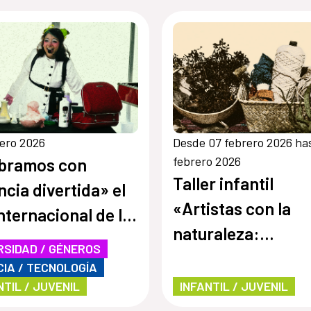
rero 2026
Desde 07 febrero 2026 ha
febrero 2026
bramos con
Taller infantil
ncia divertida» el
«Artistas con la
Internacional de la
naturaleza:
 y la Niña en la
RSIDAD / GÉNEROS
Territorios, siemb
cia
CIA / TECNOLOGÍA
nidos y aguas»
NTIL / JUVENIL
INFANTIL / JUVENIL