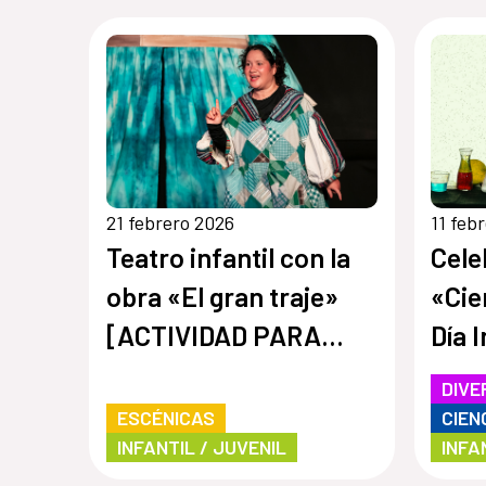
21 febrero 2026
11 feb
Teatro infantil con la
Cele
obra «El gran traje»
«Cie
[ACTIVIDAD PARA
Día 
REPROGRAMAR]
Mujer
DIVE
Cien
ESCÉNICAS
CIEN
INFANTIL / JUVENIL
INFA