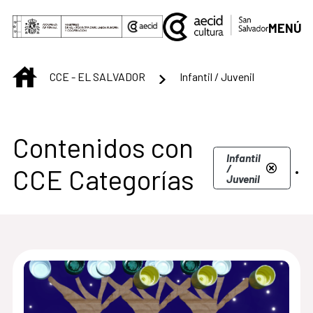
Saltar al contenido principal
MENÚ
INICIO
CCE - EL SALVADOR
Infantil / Juvenil
Centro Cultural de S
Contenidos con
.
Infantil
/
CCE Categorías
Juvenil