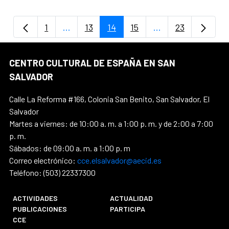
1
...
13
14
15
...
23
Página
Páginas intermedias Use TAB para despla
Página
Página
Página
Páginas intermedi
Página
CENTRO CULTURAL DE ESPAÑA EN SAN
SALVADOR
Calle La Reforma #166, Colonia San Benito, San Salvador, El
Salvador
Martes a viernes: de 10:00 a. m. a 1:00 p. m. y de 2:00 a 7:00
p. m.
Sábados: de 09:00 a. m. a 1:00 p. m
Correo electrónico:
cce.elsalvador@aecid.es
Teléfono: (503) 22337300
ACTIVIDADES
ACTUALIDAD
PUBLICACIONES
PARTICIPA
CCE