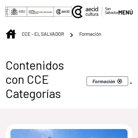
Saltar al contenido principal
MENÚ
INICIO
CCE - EL SALVADOR
Formación
Centro Cultural de S
Contenidos
con CCE
.
Formación
Categorías