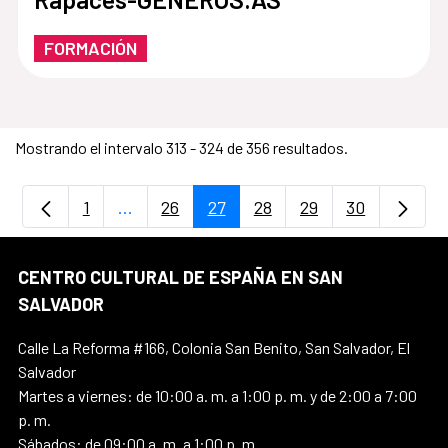
FORMACIÓN
Mostrando el intervalo 313 - 324 de 356 resultados.
1
...
26
27
28
29
30
Página
Páginas intermedias Use TAB para desplaz
Página
Página
Página
Página
Página
CENTRO CULTURAL DE ESPAÑA EN SAN
SALVADOR
Calle La Reforma #166, Colonia San Benito, San Salvador, El
Salvador
Martes a viernes: de 10:00 a. m. a 1:00 p. m. y de 2:00 a 7:00
p. m.
Sábados: de 09:00 a. m. a 1:00 p. m