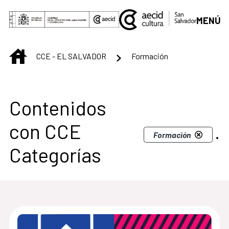
Saltar al contenido principal
MENÚ
INICIO
CCE - EL SALVADOR
Formación
Centro Cultural de S
Contenidos
con CCE
.
Formación
Categorías