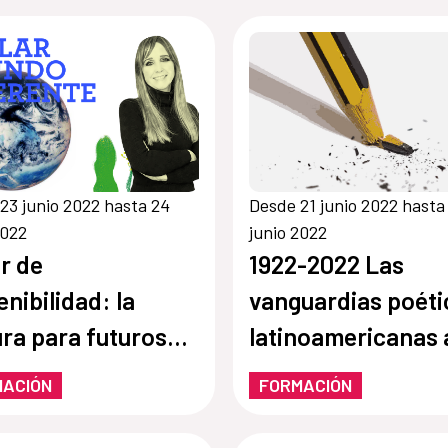
23 junio 2022 hasta 24
Desde 21 junio 2022 hasta
2022
junio 2022
er de
1922-2022 Las
enibilidad: la
vanguardias poéti
ura para futuros
latinoamericanas 
entes
años de las
MACIÓN
FORMACIÓN
vanguardias poéti
latinoamericanas