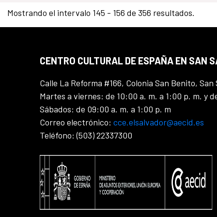
Mostrando el intervalo 145 - 156 de 356 resultados.
CENTRO CULTURAL DE ESPAÑA EN SAN 
Calle La Reforma #166, Colonia San Benito, San 
Martes a viernes: de 10:00 a. m. a 1:00 p. m. y d
Sábados: de 09:00 a. m. a 1:00 p. m
Correo electrónico:
cce.elsalvador@aecid.es
Teléfono: (503) 22337300