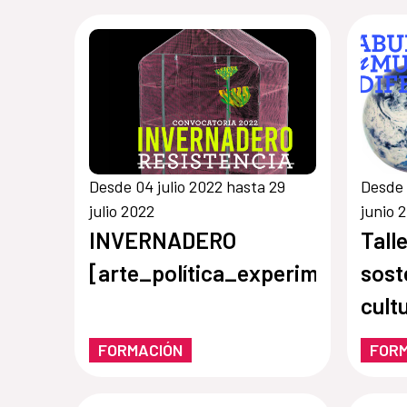
Desde 04 julio 2022 hasta 29
Desde 
julio 2022
junio 
INVERNADERO
Tall
[arte_política_experimento]
sost
cult
pres
FORMACIÓN
FOR