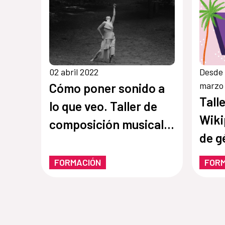
02 abril 2022
Desde 
marzo
Cómo poner sonido a
Tall
lo que veo. Taller de
Wiki
composición musical
de g
para teatro y cine
FORMACIÓN
FOR