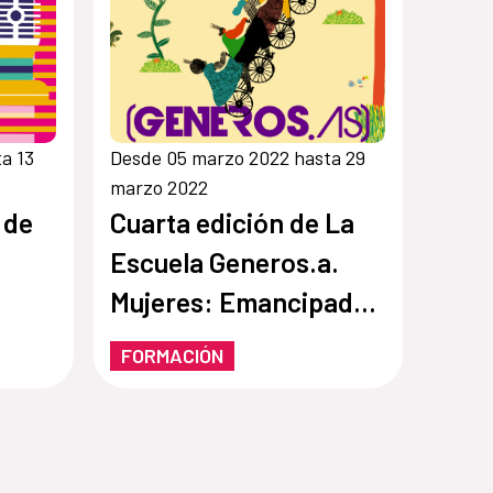
a 13
Desde 05 marzo 2022 hasta 29
marzo 2022
 de
Cuarta edición de La
Escuela Generos.a.
Mujeres: Emancipadas
y emancipadoras. Un
FORMACIÓN
repaso por los
movimientos de
mujeres del siglo XIX y