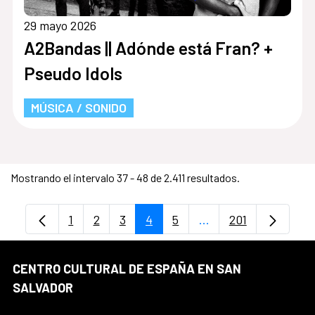
29 mayo 2026
A2Bandas || Adónde está Fran? +
Pseudo Idols
MÚSICA / SONIDO
Mostrando el intervalo 37 - 48 de 2.411 resultados.
1
2
3
4
5
...
201
Página
Página
Página
Página
Página
Páginas intermedias
Página
CENTRO CULTURAL DE ESPAÑA EN SAN
SALVADOR