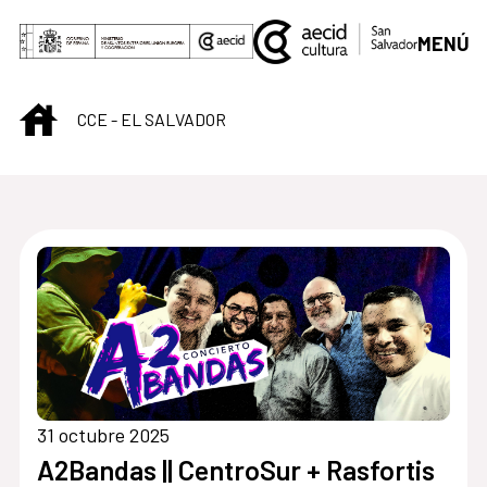
Saltar al contenido principal
MENÚ
INICIO
CCE - EL SALVADOR
Centro Cultural de S
31 octubre 2025
A2Bandas || CentroSur + Rasfortis