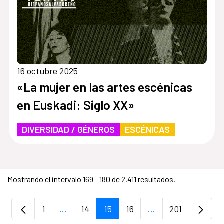
16 octubre 2025
«La mujer en las artes escénicas
en Euskadi: Siglo XX»
DIVERSIDAD / GÉNEROS
ESCÉNICAS
Mostrando el intervalo 169 - 180 de 2.411 resultados.
1
...
14
15
16
...
201
Página
Páginas intermedias Use TAB para despla
Página
Página
Página
Páginas intermedia
Página