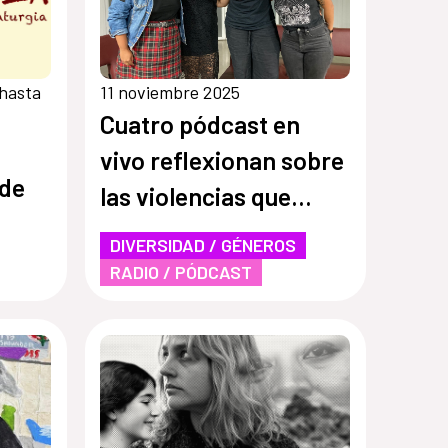
hasta
11 noviembre 2025
Cuatro pódcast en
vivo reflexionan sobre
 de
las violencias que
enfrentan las mujeres,
DIVERSIDAD / GÉNEROS
migración y espacios
RADIO / PÓDCAST
seguros en el marco
del 25N