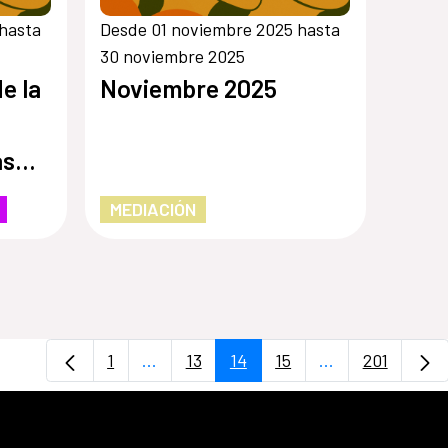
hasta
Desde 01 noviembre 2025 hasta
30 noviembre 2025
e la
Noviembre 2025
as
MEDIACIÓN
1
...
13
14
15
...
201
Página
Páginas intermedias Use TAB para desp
Página
Página
Página
Páginas interme
Página