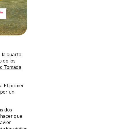
, la cuarta
o de los
io Tomada
s. El primer
 por un
as dos
 hacer que
avier
e los pipiles