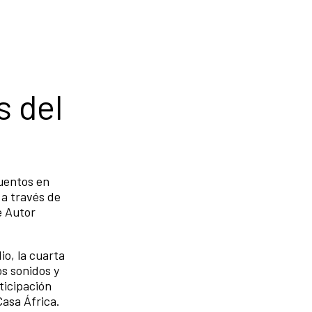
s del
uentos en
 a través de
e Autor
o, la cuarta
os sonidos y
ticipación
Casa África.