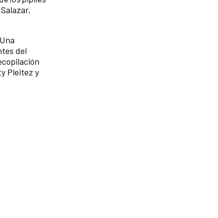
 Salazar,
. Una
ntes del
ecopilación
 Pleitez y