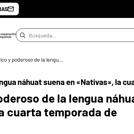
IAS
Barra de búsqueda
El mundo mágico y poderoso de la lengua náhuat suena en «Nativas», la cuarta temporada de Cuentos en Red
de San Salvador
engua náhuat suena en «Nativas», la c
deroso de la lengua náhu
la cuarta temporada de