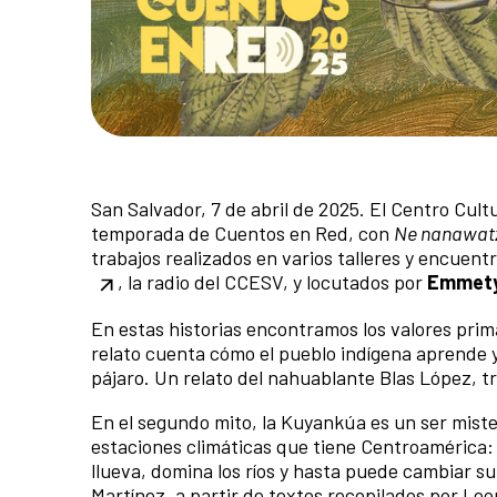
San Salvador, 7 de abril de 2025. El Centro Cul
temporada de Cuentos en Red, con
Ne nanawatz
trabajos realizados en varios talleres y encuent
, la radio del CCESV, y locutados por
Emmety
En estas historias encontramos los valores prima
relato cuenta cómo el pueblo indígena aprende y
pájaro. Un relato del nahuablante Blas López, t
En el segundo mito, la Kuyankúa es un ser miste
estaciones climáticas que tiene Centroamérica: l
llueva, domina los ríos y hasta puede cambiar s
Martínez, a partir de textos recopilados por L