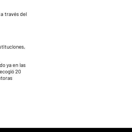
a través del
stituciones,
do ya en las
ecogió 20
utoras