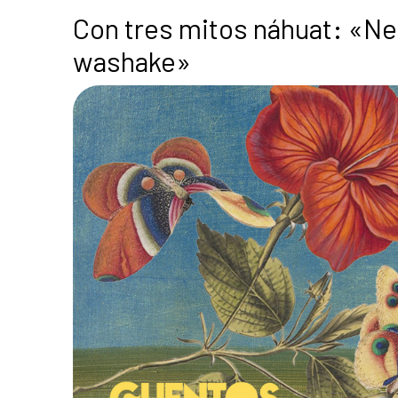
Con tres mitos náhuat: «N
washake»