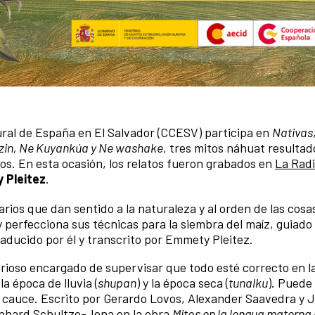
tural de España en El Salvador (CCESV) participa en
Nativas
in, Ne Kuyankúa y Ne washake
, tres mitos náhuat resultad
ros. En esta ocasión, los relatos fueron grabados en
La Rad
 Pleitez
.
rios que dan sentido a la naturaleza y al orden de las cosa
 perfecciona sus técnicas para la siembra del maíz, guiado
raducido por él y transcrito por Emmety Pleitez.
rioso encargado de supervisar que todo esté correcto en l
a época de lluvia (
shupan
) y la época seca (
tunalku
). Puede
u cauce. Escrito por Gerardo Lovos, Alexander Saavedra y J
eonhard Schultze-Jena en la obra
Mitos en la lengua materna d