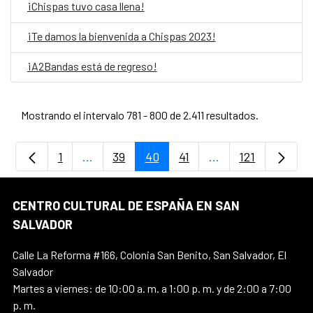
¡Chispas tuvo casa llena!
¡Te damos la bienvenida a Chispas 2023!
¡A2Bandas está de regreso!
Mostrando el intervalo 781 - 800 de 2.411 resultados.
1
...
39
40
41
...
121
Página
Páginas intermedias Use TAB para desplaz
Página
Página
Página
Páginas intermedi
Página
CENTRO CULTURAL DE ESPAÑA EN SAN
SALVADOR
Calle La Reforma #166, Colonia San Benito, San Salvador, El
Salvador
Martes a viernes: de 10:00 a. m. a 1:00 p. m. y de 2:00 a 7:00
p. m.