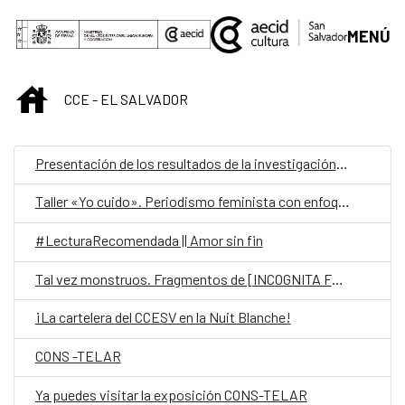
Saltar al contenido principal
MENÚ
INICIO
CCE - EL SALVADOR
Presentación de los resultados de la investigación «Yo crío: cuidadoras en primera persona»
Taller «Yo cuido». Periodismo feminista con enfoque en los cuidados
#LecturaRecomendada || Amor sin fin
Tal vez monstruos. Fragmentos de [INCOGNITA FLORA CUSCATLANICA]
¡La cartelera del CCESV en la Nuit Blanche!
CONS -TELAR
Ya puedes visitar la exposición CONS-TELAR