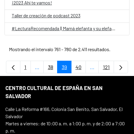
¡2023 Ahí te vamos!
Taller de creación de podcast 2023
#LecturaRecomendada || Mamá elefanta y su elefantito
Mostrando el intervalo 761 - 780 de 2.411 resultados.
1
...
38
39
40
...
121
Página
Páginas intermedias Use TAB para desplaz
Página
Página
Página
Páginas intermedi
Página
CENTRO CULTURAL DE ESPAÑA EN SAN
SALVADOR
Calle La Reforma #166, Colonia San Benito, San Salvador, El
Salvador
Martes a viernes: de 10:00 a. m. a 1:00 p. m. y de 2:00 a 7:00
p. m.