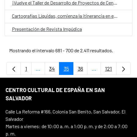
¡Vuelve el Taller de Desarrollo de Proyectos de Centroamérica y Caribe!
Cartografías Líquidas, comienza la itinerancia en el interior del país de la exposición sobre iniciativas medioambientales
Presentación de Revista Impúdica
Mostrando el intervalo 681 - 700 de 2.411 resultados.
1
...
34
35
36
...
121
Página
Páginas intermedias Use TAB para desplaz
Página
Página
Página
Páginas intermedi
Página
CENTRO CULTURAL DE ESPAÑA EN SAN
SALVADOR
Calle La Reforma #166, Colonia San Benito, San Salvador, El
Salvador
Martes a viernes: de 10:00 a. m. a 1:00 p. m. y de 2:00 a 7:00
p. m.