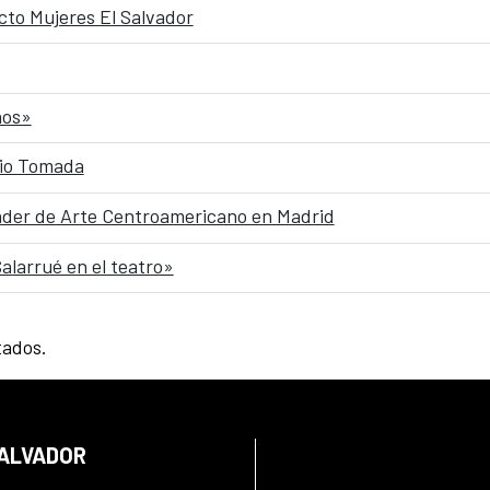
cto Mujeres El Salvador
nos»
dio Tomada
Cáder de Arte Centroamericano en Madrid
alarrué en el teatro»
tados.
SALVADOR