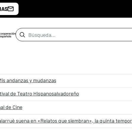
IAS
Barra de búsqueda
 Mis andanzas y mudanzas
stival de Teatro Hispanosalvadoreño
al de Cine
Salarrué suena en «Relatos que siembran», la quinta temp