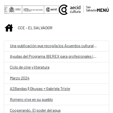
Saltar al contenido principal
MENÚ
INICIO
CCE - EL SALVADOR
Una publicación que recopila los Acuerdos culturales entre España y El Salvador
Ayudas del Programa IBEREX para profesionales iberoamericanos del sector cultural
Ciclo de cine y literatura
Marzo 2024
A2Bandas || Okupas + Gabriela Triste
Romero vive en su pueblo
Cooperando. El poder del agua