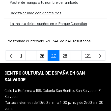
Pastel de mango o tu nombre derrumbado
Cabeza de libro con Andrés Moz
La maleta de los sueños en el Parque Cuscatlán
Mostrando el intervalo 521 - 540 de 2.411 resultados.
1
...
26
27
28
...
121
Página
Páginas intermedias Use TAB para desplaz
Página
Página
Página
Páginas intermedi
Página
CENTRO CULTURAL DE ESPAÑA EN SAN
SALVADOR
Calle La Reforma #166, Colonia San Benito, San Salvador, El
Salvador
Martes a viernes: de 10:00 a. m. a 1:00 p. m. y de 2:00 a 7:00
p. m.