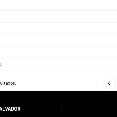
z
sultados.
SALVADOR