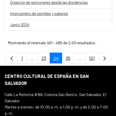
Creación de personajes desde las disidencias
Intercambio de semillas y saberes
Junio 2024
Mostrando el intervalo 461 - 480 de 2.411 resultados.
1
...
23
24
25
...
121
Página
Páginas intermedias Use TAB para desplaz
Página
Página
Página
Páginas intermedi
Página
CENTRO CULTURAL DE ESPAÑA EN SAN
SALVADOR
Calle La Reforma #166, Colonia San Benito, San Salvador, El
Salvador
Martes a viernes: de 10:00 a. m. a 1:00 p. m. y de 2:00 a 7:00
p. m.