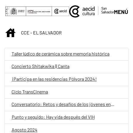
Saltar al contenido principal
MENÚ
INICIO
CCE - EL SALVADOR
Taller lúdico de cerámica sobre memoria histórica
Concierto Shitakwika || Canta
¡Participa en las residencias Pólvora 2024!
Ciclo TransCinema
Conversatorio: Retos y desafíos de los jóvenes en la era digital
Punto y seguido: Hay vida después del VIH
Agosto 2024