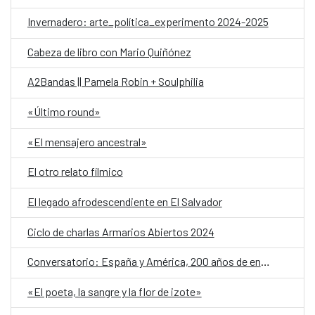
Invernadero: arte_política_experimento 2024-2025
Cabeza de libro con Mario Quiñónez
A2Bandas || Pamela Robin + Soulphilia
«Último round»
«El mensajero ancestral»
El otro relato fílmico
El legado afrodescendiente en El Salvador
Ciclo de charlas Armarios Abiertos 2024
Conversatorio: España y América, 200 años de encuentros y desencuentros
«El poeta, la sangre y la flor de izote»