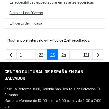
La accesibilidad espectacular en las artes escénicas
Claro de luna Diverso
El huerto de mi casa
Mostrando el intervalo 441 - 460 de 2.411 resultados.
1
...
22
23
24
...
121
Página
Páginas intermedias Use TAB para desplaz
Página
Página
Página
Páginas intermedi
Página
CENTRO CULTURAL DE ESPAÑA EN SAN
SALVADOR
Calle La Reforma #166, Colonia San Benito, San Salvador, El
Salvador
Martes a viernes: de 10:00 a. m. a 1:00 p. m. y de 2:00 a 7:00
p. m.