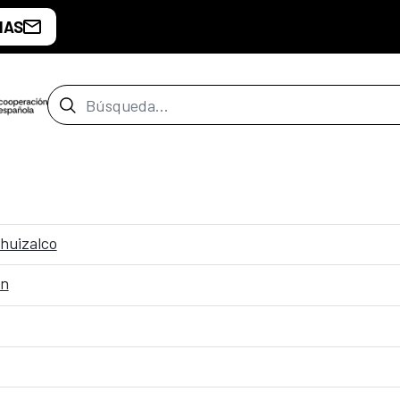
IAS
Barra de búsqueda
ahuizalco
ón