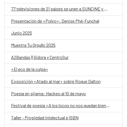
77 televisiones de 21 países se unen a SUNCINE y AECID por un mundo sin plásticos
Presentación de «Polvo»: Denise Phé-Funchal
Junio 2025
Muestra Tu Orgullo 2025
A2Bandas || Gidora y CentroSur
«El eco de la culpa»
Exposición «Atado al mar» sobre Roque Dalton
Poesía en pijama: Hackeo al 10 de mayo
Festival de poesía «A los locos no nos quedan bien los nombres» 2025
Taller - Propiedad intelectual e ISBN