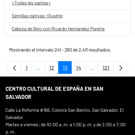
«Todas las santas»
Semillas nativas: Ojushte
Cabeza de libro con Ricardo Hernández Pereira
Mostrando el intervalo 241 - 260 de 2.411 resultados.
1
...
12
13
14
...
121
Página
Páginas intermedias Use TAB para despla
Página
Página
Página
Páginas intermedi
Página
CENTRO CULTURAL DE ESPAÑA EN SAN
SALVADOR
Calle La Reforma #166, Colonia San Benito, San Salvador, El
Salvador
Martes a viernes: de 10:00 a. m. a 1:00 p. m. y de 2:00 a 7:00
p. m.