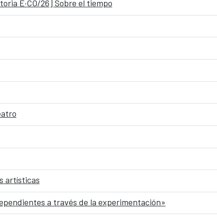
toria E·CO/26] Sobre el tiempo
eatro
 artísticas
dependientes a través de la experimentación»