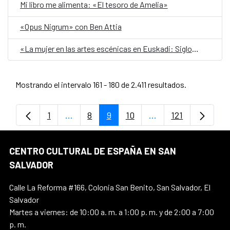
Mi libro me alimenta: «El tesoro de Amelia»
«Opus Nigrum» con Ben Attia
«La mujer en las artes escénicas en Euskadi: Siglo XX»
Mostrando el intervalo 161 - 180 de 2.411 resultados.
1
...
8
9
10
...
121
Página
Páginas intermedias Use TAB para despl
Página
Página
Página
Páginas intermedia
Página
CENTRO CULTURAL DE ESPAÑA EN SAN
SALVADOR
Calle La Reforma #166, Colonia San Benito, San Salvador, El
Salvador
Martes a viernes: de 10:00 a. m. a 1:00 p. m. y de 2:00 a 7:00
p. m.