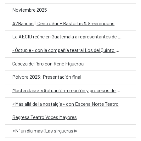
Noviembre 2025
A2Bandas || CentroSur + Rasfortis & Greenmoons
La AECID reúne en Guatemala a representantes de organizaciones LGTBI+ en una llamada regional contra los discursos de odio y en defensa de la diversidad
«Óctuple» con la compañía teatral Los del Quinto Piso
Cabeza de libro con René Figueroa
Pólvora 2025: Presentación final
Masterclass: «Actuación-creación y procesos de dirección»
«Más allá de la nostalgia» con Escena Norte Teatro
Regresa Teatro Voces Mayores
«Ni un día más (Las sirgueras)»