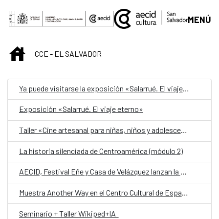
Saltar al contenido principal
MENÚ
INICIO
CCE - EL SALVADOR
Ya puede visitarse la exposición «Salarrué. El viaje eterno» en el Centro Cultural de España en El Salvador
Exposición «Salarrué. El viaje eterno»
Taller «Cine artesanal para niñas, niños y adolescentes»
La historia silenciada de Centroamérica (módulo 2)
AECID, Festival Eñe y Casa de Velázquez lanzan la cuarta convocatoria de Residencia de Creación Literaria
Muestra Another Way en el Centro Cultural de España en El Salvador
Seminario + Taller Wikiped+IA