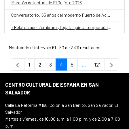
Maratón de lectura de El Quijote 2026
Conversatorio: 65 años del moderno Puerto de Acajutla, de la Mar del Sur
«Relatos que siembran», llega la quinta temporada de Cuentos en Red
Mostrando el intervalo 61 - 80 de 2.411 resultados.
1
2
3
4
5
...
121
Página
Página
Página
Página
Página
Páginas intermedias
Página
CENTRO CULTURAL DE ESPAÑA EN SAN
SALVADOR
Calle La Reforma #166, Colonia San Benito, San Salvador, El
Salvador
Martes a viernes: de 10:00 a. m. a 1:00 p. m. y de 2:00 a 7:00
p. m.