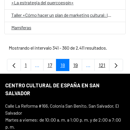
«La estrategia del puercoespín»
Taller «Cómo hacer un plan de marketing cultural: las 7P»
Mamíferas
Mostrando el intervalo 341 - 360 de 2.411 resultados.
1
...
17
18
19
...
121
Página
Páginas intermedias Use TAB para despla
Página
Página
Página
Páginas intermedi
Página
CENTRO CULTURAL DE ESPAÑA EN SAN
SALVADOR
Calle La Reforma #166, Colonia San Benito, San Salvador, El
Salvador
Martes a viernes: de 10:00 a. m. a 1:00 p. m. y de 2:00 a 7:00
p. m.