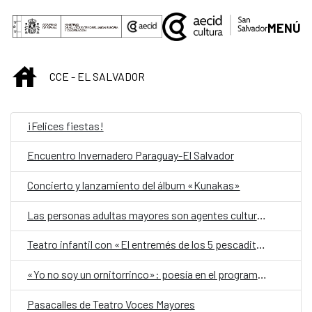
Saltar al contenido principal
MENÚ
INICIO
CCE - EL SALVADOR
¡Felices fiestas!
Encuentro Invernadero Paraguay-El Salvador
Concierto y lanzamiento del álbum «Kunakas»
Las personas adultas mayores son agentes culturales relevantes
Teatro infantil con «El entremés de los 5 pescaditos y el río revuelto»
«Yo no soy un ornitorrinco»: poesía en el programa +Accesible
Pasacalles de Teatro Voces Mayores