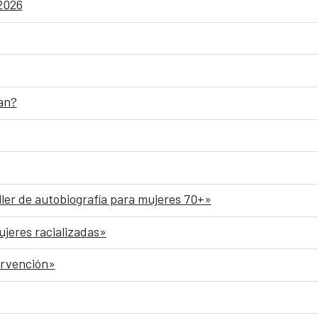
 2026
an?
ller de autobiografía para mujeres 70+»
ujeres racializadas»
ervención»