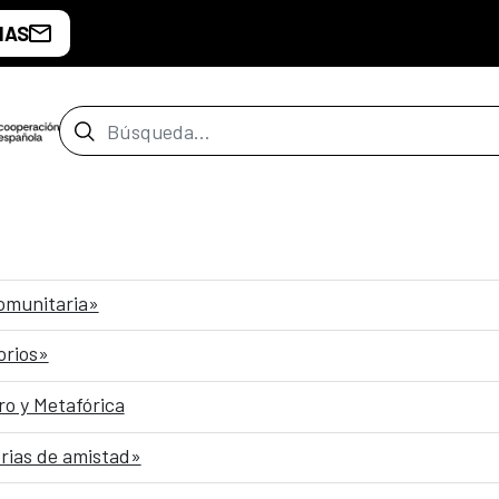
IAS
Barra de búsqueda
comunitaria»
orios»
o y Metafórica
rias de amistad»