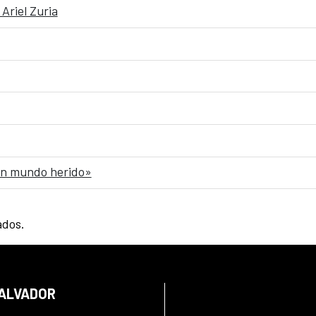
Ariel Zuria
 un mundo herido»
ados.
SALVADOR