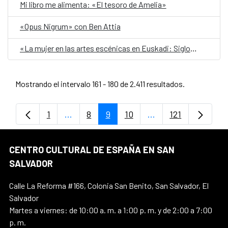
Mi libro me alimenta: «El tesoro de Amelia»
«Opus Nigrum» con Ben Attia
«La mujer en las artes escénicas en Euskadi: Siglo XX»
Mostrando el intervalo 161 - 180 de 2.411 resultados.
1
...
8
9
10
...
121
Página
Páginas intermedias Use TAB para despl
Página
Página
Página
Páginas intermedia
Página
CENTRO CULTURAL DE ESPAÑA EN SAN
SALVADOR
Calle La Reforma #166, Colonia San Benito, San Salvador, El
Salvador
Martes a viernes: de 10:00 a. m. a 1:00 p. m. y de 2:00 a 7:00
p. m.