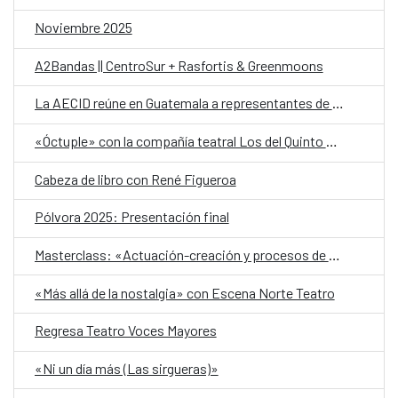
Noviembre 2025
A2Bandas || CentroSur + Rasfortis & Greenmoons
La AECID reúne en Guatemala a representantes de organizaciones LGTBI+ en una llamada regional contra los discursos de odio y en defensa de la diversidad
«Óctuple» con la compañía teatral Los del Quinto Piso
Cabeza de libro con René Figueroa
Pólvora 2025: Presentación final
Masterclass: «Actuación-creación y procesos de dirección»
«Más allá de la nostalgia» con Escena Norte Teatro
Regresa Teatro Voces Mayores
«Ni un día más (Las sirgueras)»