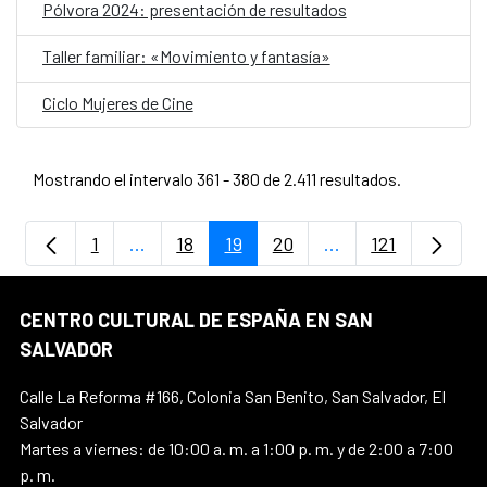
Pólvora 2024: presentación de resultados
Taller familiar: «Movimiento y fantasía»
Ciclo Mujeres de Cine
Mostrando el intervalo 361 - 380 de 2.411 resultados.
1
...
18
19
20
...
121
Página
Páginas intermedias Use TAB para despla
Página
Página
Página
Páginas intermedi
Página
CENTRO CULTURAL DE ESPAÑA EN SAN
SALVADOR
Calle La Reforma #166, Colonia San Benito, San Salvador, El
Salvador
Martes a viernes: de 10:00 a. m. a 1:00 p. m. y de 2:00 a 7:00
p. m.