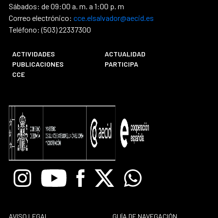
Sábados: de 09:00 a. m. a 1:00 p. m
Correo electrónico:
cce.elsalvador@aecid.es
Teléfono: (503) 22337300
ACTIVIDADES
ACTUALIDAD
PUBLICACIONES
PARTICIPA
CCE
Instagram
Youtube
Facebook
X
Whatsapp
AVISO LEGAL
GUÍA DE NAVEGACIÓN