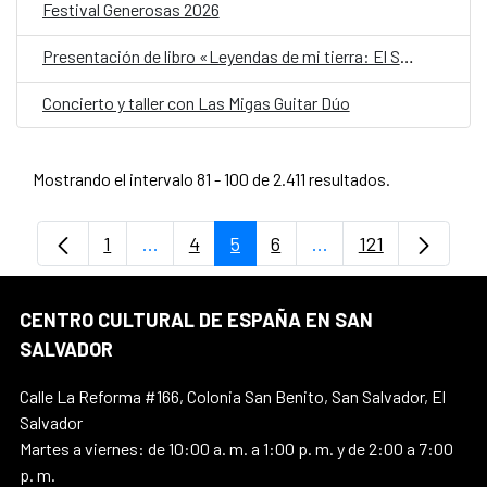
Festival Generosas 2026
Presentación de libro «Leyendas de mi tierra: El Salvador»
Concierto y taller con Las Migas Guitar Dúo
Mostrando el intervalo 81 - 100 de 2.411 resultados.
1
...
4
5
6
...
121
Página
Páginas intermedias Use TAB para despl
Página
Página
Página
Páginas intermedias
Página
CENTRO CULTURAL DE ESPAÑA EN SAN
SALVADOR
Calle La Reforma #166, Colonia San Benito, San Salvador, El
Salvador
Martes a viernes: de 10:00 a. m. a 1:00 p. m. y de 2:00 a 7:00
p. m.