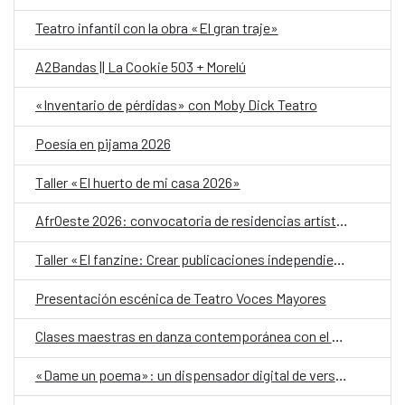
Teatro infantil con la obra «El gran traje»
A2Bandas || La Cookie 503 + Morelú
«Inventario de pérdidas» con Moby Dick Teatro
Poesía en pijama 2026
Taller «El huerto de mi casa 2026»
AfrOeste 2026: convocatoria de residencias artísticas
Taller «El fanzine: Crear publicaciones independientes a través de la experimentación»
Presentación escénica de Teatro Voces Mayores
Clases maestras en danza contemporánea con el Festival Nómada 2026
«Dame un poema»: un dispensador digital de versos, en el Día Mundial de la Poesía