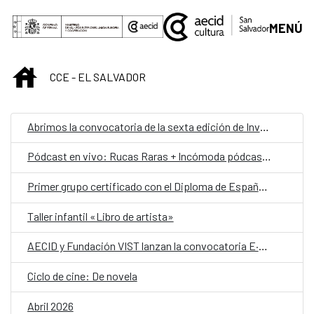
Saltar al contenido principal
MENÚ
INICIO
CCE - EL SALVADOR
Abrimos la convocatoria de la sexta edición de Invernadero [arte_política_experimento]
Pódcast en vivo: Rucas Raras + Incómoda pódcast + Hablemos de mujeres libres
Primer grupo certificado con el Diploma de Español como Lengua Extranjera del Instituto Cervantes en El Salvador
Taller infantil «Libro de artista»
AECID y Fundación VIST lanzan la convocatoria E·CO/26] Sobre el tiempo
Ciclo de cine: De novela
Abril 2026