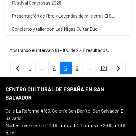
Festival Generosas 2026
Presentación de libro «Leyendas de mi tierra: El Salvador»
Concierto y taller con Las Migas Guitar Dúo
Mostrando el intervalo 81 - 100 de 2.411 resultados.
1
...
4
5
6
...
121
Página
Páginas intermedias Use TAB para despl
Página
Página
Página
Páginas intermedias
Página
CENTRO CULTURAL DE ESPAÑA EN SAN
SALVADOR
Calle La Reforma #166, Colonia San Benito, San Salvador, El
Salvador
Martes a viernes: de 10:00 a. m. a 1:00 p. m. y de 2:00 a 7:00
p. m.