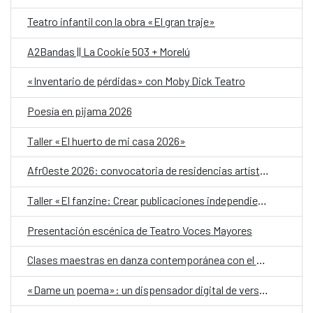
Teatro infantil con la obra «El gran traje»
A2Bandas || La Cookie 503 + Morelú
«Inventario de pérdidas» con Moby Dick Teatro
Poesía en pijama 2026
Taller «El huerto de mi casa 2026»
AfrOeste 2026: convocatoria de residencias artísticas
Taller «El fanzine: Crear publicaciones independientes a través de la experimentación»
Presentación escénica de Teatro Voces Mayores
Clases maestras en danza contemporánea con el Festival Nómada 2026
«Dame un poema»: un dispensador digital de versos, en el Día Mundial de la Poesía