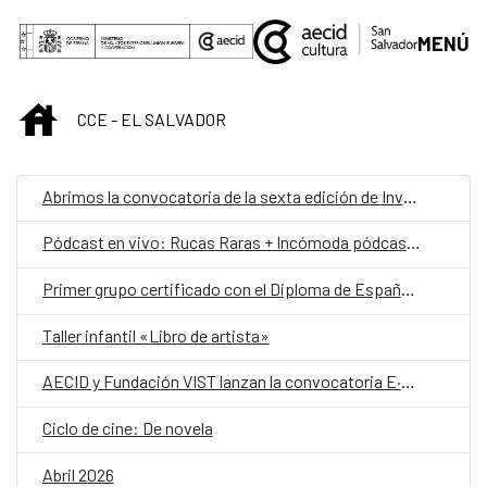
Saltar al contenido principal
MENÚ
INICIO
CCE - EL SALVADOR
Abrimos la convocatoria de la sexta edición de Invernadero [arte_política_experimento]
Pódcast en vivo: Rucas Raras + Incómoda pódcast + Hablemos de mujeres libres
Primer grupo certificado con el Diploma de Español como Lengua Extranjera del Instituto Cervantes en El Salvador
Taller infantil «Libro de artista»
AECID y Fundación VIST lanzan la convocatoria E·CO/26] Sobre el tiempo
Ciclo de cine: De novela
Abril 2026