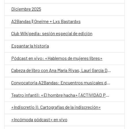
Diciembre 2025
A2Bandas || Oneime + Lxs Bastardxs
Club Wikipedia: sesión especial de edición
Espantar la historia
Pódcast en vivo: «Hablemos de mujeres libres»
Cabeza de libro con Ana María Rivas, Lauri García Dueñas y Krisma Mancía
Convocatoria A2Bandas: Encuentros musicales del CCESV [2026]
Teatro infantil: «El hombre hacha» [ACTIVIDAD PARA REPROGRAMAR]
«Indiscretio II: Cartografías de la indiscreción»
«Incómoda pódcast» en vivo