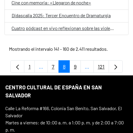
Cine con memoria: «Llegaron de noche»
Didascalia 2025: Tercer Encuentro de Dramaturgia
Cuatro pódcast en vivo reflexionan sobre las violencias que enfrentan las mujeres, migración y espacios seguros en el marco del 25N
Mostrando el intervalo 141 - 160 de 2.411 resultados.
1
...
7
8
9
...
121
Página
Páginas intermedias Use TAB para despl
Página
Página
Página
Páginas intermedias
Página
CENTRO CULTURAL DE ESPAÑA EN SAN
SALVADOR
Calle La Reforma #166, Colonia San Benito, San Salvador, El
Salvador
Martes a viernes: de 10:00 a. m. a 1:00 p. m. y de 2:00 a 7:00
p. m.