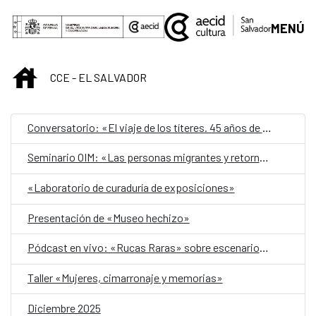
Saltar al contenido principal
MENÚ
INICIO
CCE - EL SALVADOR
Conversatorio: «El viaje de los títeres. 45 años de Teatro Ocelot»
Seminario OIM: «Las personas migrantes y retornadas como motor de desarrollo»
«Laboratorio de curaduría de exposiciones»
Presentación de «Museo hechizo»
Pódcast en vivo: «Rucas Raras» sobre escenarios seguros para las mujeres
Taller «Mujeres, cimarronaje y memorias»
Diciembre 2025