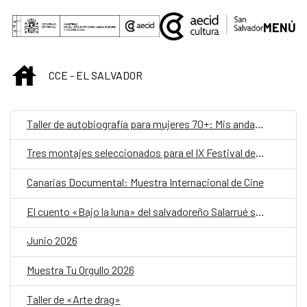
Saltar al contenido principal
MENÚ
INICIO
CCE - EL SALVADOR
Taller de autobiografía para mujeres 70+: Mis andanzas y mudanzas
Tres montajes seleccionados para el IX Festival de Teatro Hispanosalvadoreño
Canarias Documental: Muestra Internacional de Cine
El cuento «Bajo la luna» del salvadoreño Salarrué suena en «Relatos que siembran», la quinta temporada de Cuentos en Red
Junio 2026
Muestra Tu Orgullo 2026
Taller de «Arte drag»