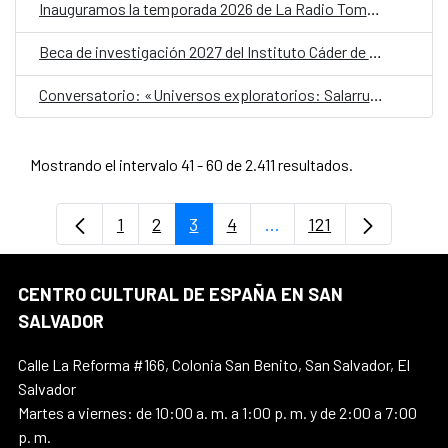
Inauguramos la temporada 2026 de La Radio Tomada
Beca de investigación 2027 del Instituto Cáder de Arte Centroamericano en Madrid
Conversatorio: «Universos exploratorios: Salarrué en el teatro»
Mostrando el intervalo 41 - 60 de 2.411 resultados.
1
2
3
4
...
121
Página
Página
Página
Página
Páginas intermedias U
Página
CENTRO CULTURAL DE ESPAÑA EN SAN
SALVADOR
Calle La Reforma #166, Colonia San Benito, San Salvador, El
Salvador
Martes a viernes: de 10:00 a. m. a 1:00 p. m. y de 2:00 a 7:00
p. m.