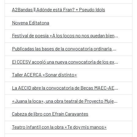
A2Bandas || Adónde está Fran? + Pseudo Idols
Novena Editatona
Festival de poesía «A los locos no nos quedan bien los nombres» 2026
Publicadas las bases de la convocatoria ordinaria de IBERESCENA 2026-2027
El CCESV acogió una nueva convocatoria de los exámenes oficiales de español DELE en El Salvador
Taller ACERCA «Sonar distinto»
La AECID abre la convocatoria de Becas MAEC-AECID 2026-2027
«Juana la loca», una obra teatral de Proyecto Mujeres El Salvador
Cabeza de libro con Efraín Caravantes
Teatro infantil con la obra «Te doy mis manos»