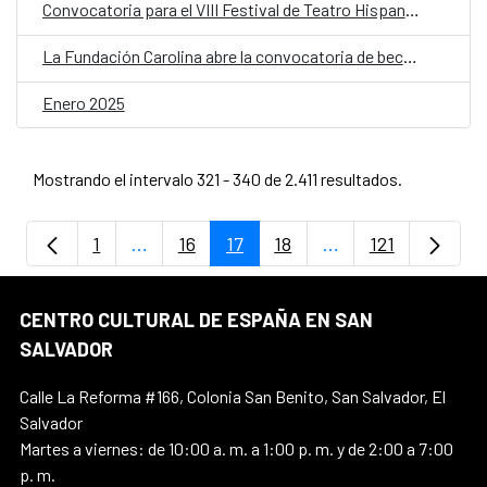
Convocatoria para el VIII Festival de Teatro Hispanosalvadoreño
La Fundación Carolina abre la convocatoria de becas 2025-2026
Enero 2025
Mostrando el intervalo 321 - 340 de 2.411 resultados.
1
...
16
17
18
...
121
Página
Páginas intermedias Use TAB para despla
Página
Página
Página
Páginas intermedi
Página
CENTRO CULTURAL DE ESPAÑA EN SAN
SALVADOR
Calle La Reforma #166, Colonia San Benito, San Salvador, El
Salvador
Martes a viernes: de 10:00 a. m. a 1:00 p. m. y de 2:00 a 7:00
p. m.