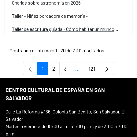
Charlas sobre astronomía en 2026
Taller «Niñez bordadora de memoria»
Taller de escritura guiada «Cómo habitar un mundo herido»
Mostrando el intervalo 1 - 20 de 2.411 resultados.
1
2
3
...
121
Página
Página
Página
Páginas intermedias Use 
Página
CENTRO CULTURAL DE ESPAÑA EN SAN
SALVADOR
Calle La Reforma #166, Colonia San Benito, San Salvador, El
Salvador
Martes a viernes: de 10:00 a. m. a 1:00 p. m. y de 2:00 a 7:00
p. m.