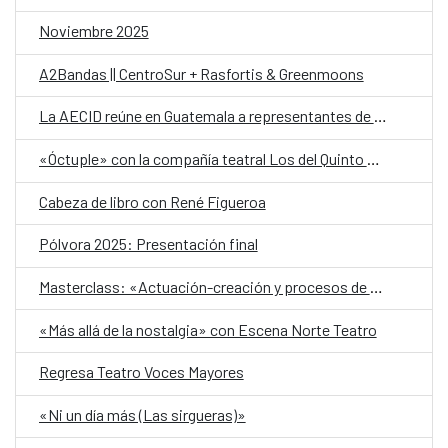
Noviembre 2025
A2Bandas || CentroSur + Rasfortis & Greenmoons
La AECID reúne en Guatemala a representantes de organizaciones LGTBI+ en una llamada regional contra los discursos de odio y en defensa de la diversidad
«Óctuple» con la compañía teatral Los del Quinto Piso
Cabeza de libro con René Figueroa
Pólvora 2025: Presentación final
Masterclass: «Actuación-creación y procesos de dirección»
«Más allá de la nostalgia» con Escena Norte Teatro
Regresa Teatro Voces Mayores
«Ni un día más (Las sirgueras)»