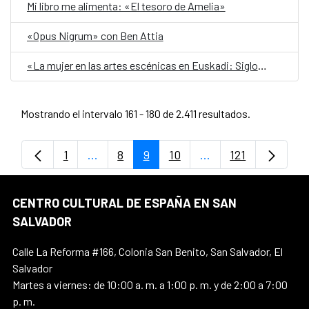
Mi libro me alimenta: «El tesoro de Amelia»
«Opus Nigrum» con Ben Attia
«La mujer en las artes escénicas en Euskadi: Siglo XX»
Mostrando el intervalo 161 - 180 de 2.411 resultados.
1
...
8
9
10
...
121
Página
Páginas intermedias Use TAB para despl
Página
Página
Página
Páginas intermedia
Página
CENTRO CULTURAL DE ESPAÑA EN SAN
SALVADOR
Calle La Reforma #166, Colonia San Benito, San Salvador, El
Salvador
Martes a viernes: de 10:00 a. m. a 1:00 p. m. y de 2:00 a 7:00
p. m.