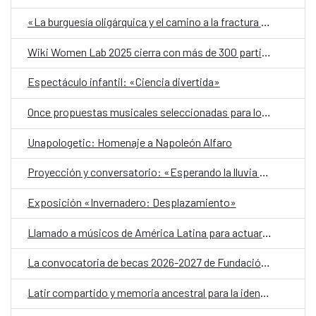
«La burguesía oligárquica y el camino a la fractura social en El Salvador 1890-1931»
Wiki Women Lab 2025 cierra con más de 300 participantes y 93 artículos editados en Wikipedia
Espectáculo infantil: «Ciencia divertida»
Once propuestas musicales seleccionadas para los conciertos de A2Bandas 2026
Unapologetic: Homenaje a Napoleón Alfaro
Proyección y conversatorio: «Esperando la lluvia de mayo»
Exposición «Invernadero: Desplazamiento»
Llamado a músicos de América Latina para actuar en BIME Bogotá 2026
La convocatoria de becas 2026-2027 de Fundación Carolina con 736 becas en todas las áreas de conocimiento
Latir compartido y memoria ancestral para la identidad visual del CCESV en 2026