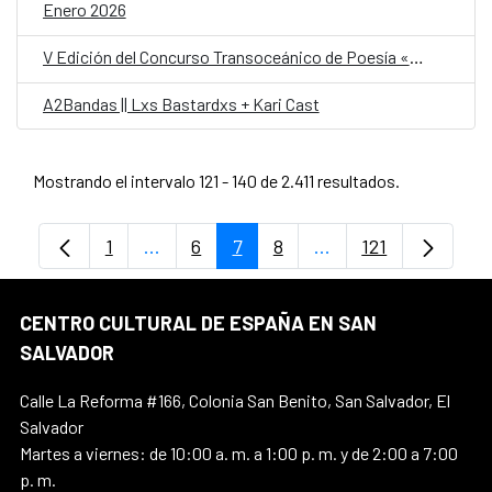
Enero 2026
V Edición del Concurso Transoceánico de Poesía «Homenaje a Claudia Lars»
A2Bandas || Lxs Bastardxs + Kari Cast
Mostrando el intervalo 121 - 140 de 2.411 resultados.
1
...
6
7
8
...
121
Página
Páginas intermedias Use TAB para despl
Página
Página
Página
Páginas intermedias
Página
CENTRO CULTURAL DE ESPAÑA EN SAN
SALVADOR
Calle La Reforma #166, Colonia San Benito, San Salvador, El
Salvador
Martes a viernes: de 10:00 a. m. a 1:00 p. m. y de 2:00 a 7:00
p. m.