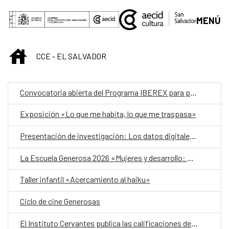
Saltar al contenido principal
MENÚ
INICIO
CCE - EL SALVADOR
Convocatoria abierta del Programa IBEREX para profesionales iberoamericanos del sector cultural
Exposición «Lo que me habita, lo que me traspasa»
Presentación de investigación: Los datos digitales en la gestión en empresas de San Salvador
La Escuela Generosa 2026 «Mujeres y desarrollo: Retos y logros»
Taller infantil «Acercamiento al haiku»
Ciclo de cine Generosas
El Instituto Cervantes publica las calificaciones de los exámenes DELE del pasado noviembre