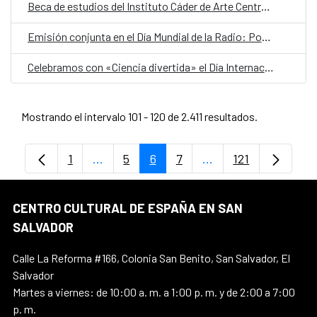
Beca de estudios del Instituto Cáder de Arte Centroamericano en Madrid 2026-2027
Emisión conjunta en el Día Mundial de la Radio: Por una radio sin fronteras
Celebramos con «Ciencia divertida» el Día Internacional de la Mujer y la Niña en la Ciencia
Mostrando el intervalo 101 - 120 de 2.411 resultados.
1
...
5
6
7
...
121
Página
Páginas intermedias Use TAB para despl
Página
Página
Página
Páginas intermedias
Página
CENTRO CULTURAL DE ESPAÑA EN SAN
SALVADOR
Calle La Reforma #166, Colonia San Benito, San Salvador, El
Salvador
Martes a viernes: de 10:00 a. m. a 1:00 p. m. y de 2:00 a 7:00
p. m.