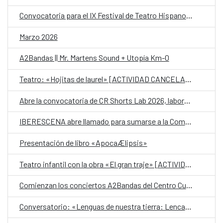
Convocatoria para el IX Festival de Teatro Hispanosalvadoreño
Marzo 2026
A2Bandas || Mr. Martens Sound + Utopía Km-0
Teatro: «Hojitas de laurel» [ACTIVIDAD CANCELADA]
Abre la convocatoria de CR Shorts Lab 2026, laboratorio de desarrollo de cortometraje
IBERESCENA abre llamado para sumarse a la Comisión Consultiva de las Artes Escénicas Iberoamericanas
Presentación de libro «ApocaÆlipsis»
Teatro infantil con la obra «El gran traje» [ACTIVIDAD PARA REPROGRAMAR]
Comienzan los conciertos A2Bandas del Centro Cultural de España
Conversatorio: «Lenguas de nuestra tierra: Lenca potón»