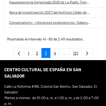
Inauguramos la temporada 2026 de La Radio Tomada
Beca de investigación 2027 del Instituto Cáder de Arte Centroamericano en Madrid
Conversatorio: «Universos exploratorios: Salarrué en el teatro»
Mostrando el intervalo 41 - 60 de 2.411 resultados.
1
2
3
4
...
121
Página
Página
Página
Página
Páginas intermedias U
Página
CENTRO CULTURAL DE ESPAÑA EN SAN
SALVADOR
Calle La Reforma #166, Colonia San Benito, San Salvador, El
Salvador
Martes a viernes: de 10:00 a. m. a 1:00 p. m. y de 2:00 a 7:00
p. m.