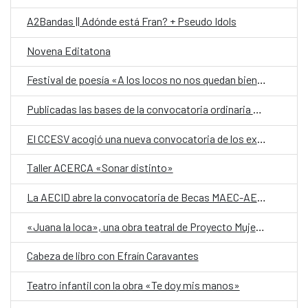
A2Bandas || Adónde está Fran? + Pseudo Idols
Novena Editatona
Festival de poesía «A los locos no nos quedan bien los nombres» 2026
Publicadas las bases de la convocatoria ordinaria de IBERESCENA 2026-2027
El CCESV acogió una nueva convocatoria de los exámenes oficiales de español DELE en El Salvador
Taller ACERCA «Sonar distinto»
La AECID abre la convocatoria de Becas MAEC-AECID 2026-2027
«Juana la loca», una obra teatral de Proyecto Mujeres El Salvador
Cabeza de libro con Efraín Caravantes
Teatro infantil con la obra «Te doy mis manos»