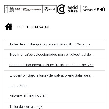
Saltar al contenido principal
MENÚ
INICIO
CCE - EL SALVADOR
Taller de autobiografía para mujeres 70+: Mis andanzas y mudanzas
Tres montajes seleccionados para el IX Festival de Teatro Hispanosalvadoreño
Canarias Documental: Muestra Internacional de Cine
El cuento «Bajo la luna» del salvadoreño Salarrué suena en «Relatos que siembran», la quinta temporada de Cuentos en Red
Junio 2026
Muestra Tu Orgullo 2026
Taller de «Arte drag»