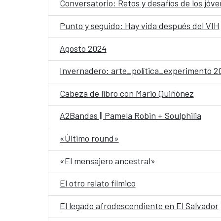
Conversatorio: Retos y desafíos de los jóven
Punto y seguido: Hay vida después del VIH
Agosto 2024
Invernadero: arte_política_experimento 
Cabeza de libro con Mario Quiñónez
A2Bandas || Pamela Robin + Soulphilia
«Último round»
«El mensajero ancestral»
El otro relato fílmico
El legado afrodescendiente en El Salvador