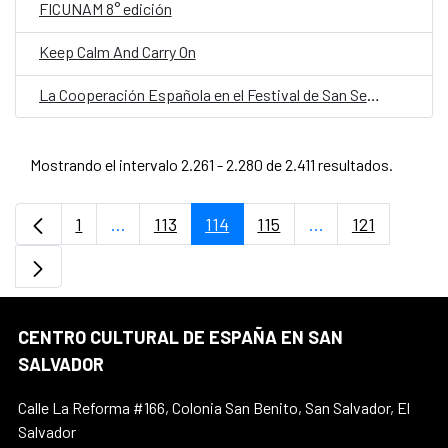
FICUNAM 8° edición
Keep Calm And Carry On
La Cooperación Española en el Festival de San Sebastián
Mostrando el intervalo 2.261 - 2.280 de 2.411 resultados.
1
...
113
114
115
...
121
Página
Páginas intermedias Use TAB para desplaz
Página
Página
Página
Páginas intermed
Página
CENTRO CULTURAL DE ESPAÑA EN SAN
SALVADOR
Calle La Reforma #166, Colonia San Benito, San Salvador, El
Salvador