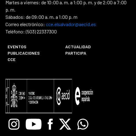
Martes a viernes: de 10:00 a. m. a 1:00 p. m. y de 2:00 a 7:00
p. m.
Sábados: de 09:00 a. m. a 1:00 p. m
Correo electrónico:
cce.elsalvador@aecid.es
Teléfono: (503) 22337300
EVENTOS
ACTUALIDAD
PUBLICACIONES
PARTICIPA
CCE
Instagram
Youtube
Facebook
X
Whatsapp